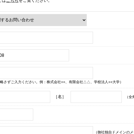
ては
こちら
をご覧ください。
略さずご入力ください。例：株式会社○○、有限会社△△、学校法人○○大学）
［名］
（全
（御社独自ドメインのメ