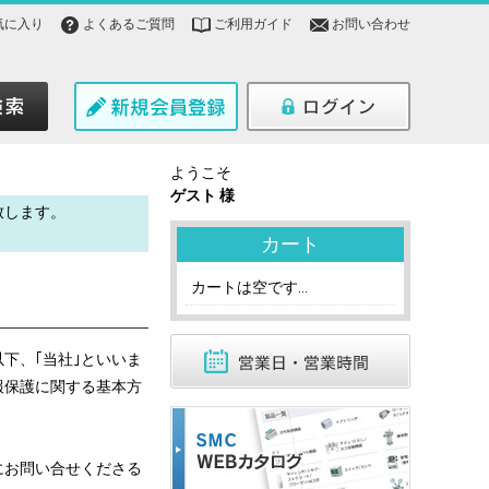
気に入り
よくあるご質問
ご利用ガイド
お問い合わせ
ようこそ
ゲスト 様
致します。
。
カート
カートは空です...
下、｢当社｣といいま
報保護に関する基本方
にお問い合せくださる