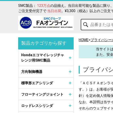
SMC製品：
123万点
の品揃え。当日出荷可能な製品に限り、
ご注文受付完了で
当日出荷
。¥3,300（税込）以上のご注文
HOME
>
プライバシー
製品カテゴリから探す
当サイトは
また、安
Hondaエコマイレッジチャ
レンジ用SMC製品
プライバ
方向制御機器
標準形エアシリンダ
「ＡＣＳＦＡオンライ
す。）は、お客様が
フローティングジョイント
針）を定め個人情報
なお、本説明は
当サ
ロッドレスシリンダ
それらのウェブサイ