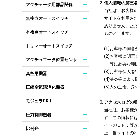
個人情報の第三
アクチェータ用部品関係
当社は、お客様
サイトを利用さ
無接点オートスイッチ
ありません。た
有接点オートスイッチ
ものとします。
トリマーオートスイッチ
お客様の同意
お客様に明示
アクチュエータ位置センサ
等に必要な範
お客様個人を
真空用機器
法令等により
人の生命、身
圧縮空気清浄化機器
モジュラF.R.L.
アクセスログの
当社は、お客様
圧力制御機器
す。この情報に
イトのＵＲＬ等
比例弁
上、当サイトの