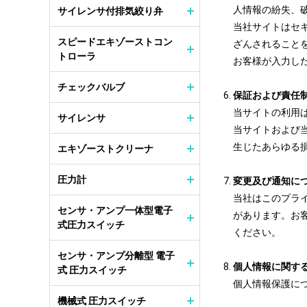
人情報の紛失、
サイレンサ付排気絞り弁
当社サイトはセ
スピードエキゾーストコン
ざんされることを防
トローラ
お客様が入力した
チェックバルブ
保証および責任
当サイトの利用
サイレンサ
当サイトおよび
生じたあらゆる
エキゾーストクリーナ
圧力計
変更及び通知に
当社はこのプラ
センサ・アンプ一体型電子
があります。お
式圧力スイッチ
ください。
センサ・アンプ分離型 電子
個人情報に関す
式 圧力スイッチ
個人情報保護に
機械式 圧力スイッチ