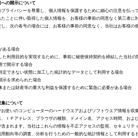
者への開示について
のプライバシーを尊重し、個人情報を保護するために細心の注意を払っ
れたことに伴い取得した個人情報を、お客様の事前の同意なく第三者に
だし、次の各号の場合には、お客様の事前の同意なく、当社はお客様の
がある場合
した利用目的を実現するために、事前に秘密保持契約を締結した当社の
囲で開示する場合
特定できない状態に加工した統計的なデータとして利用する場合
開示を求められた場合
体または財産等の重大な利益を保護するために緊急に必要がある場合
収集について
がお使いのコンピューターのハードウエアおよびソフトウエア情報を収
は、ＩＰアドレス、ブラウザの種類、ドメイン名、アクセス時間、およ
が含まれます。当社はこれらの情報を不正アクセスの監視、セキュリテ
利用動向等の調査、分析を行うための一般的な統計情報として利用する