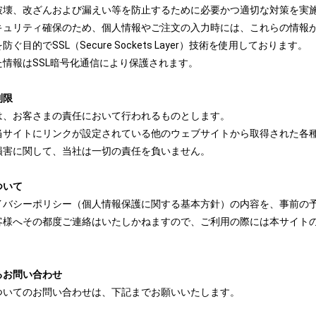
破壊、改ざんおよび漏えい等を防止するために必要かつ適切な対策を実
キュリティ確保のため、個人情報やご注文の入力時には、これらの情報
ぐ目的でSSL（Secure Sockets Layer）技術を使用しております。
情報はSSL暗号化通信により保護されます。
制限
は、お客さまの責任において行われるものとします。
当サイトにリンクが設定されている他のウェブサイトから取得された各
損害に関して、当社は一切の責任を負いません。
ついて
イバシーポリシー（個人情報保護に関する基本方針）の内容を、事前の
客様へその都度ご連絡はいたしかねますので、ご利用の際には本サイト
るお問い合わせ
ついてのお問い合わせは、下記までお願いいたします。