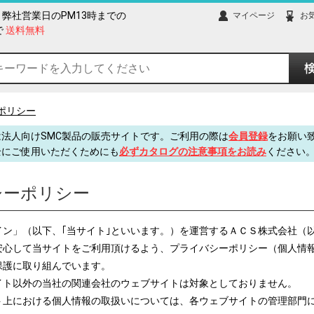
弊社営業日のPM13時までの
マイページ
お
で
送料無料
ポリシー
法人向けSMC製品の販売サイトです。ご利用の際は
会員登録
をお願い
全にご使用いただくためにも
必ずカタログの注意事項をお読み
ください
シーポリシー
ン」（以下、｢当サイト｣といいます。）を運営するＡＣＳ株式会社（以
安心して当サイトをご利用頂けるよう、プライバシーポリシー（個人情
保護に取り組んでいます。
イト
以外の当社の関連会社のウェブサイトは対象としておりません。
ト上における個人情報の取扱いについては、各ウェブサイトの管理部門