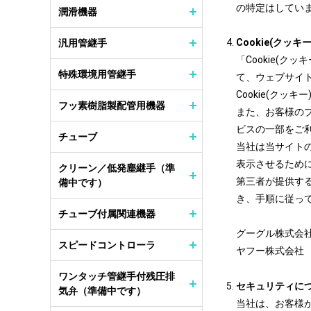
の特定はしてい
潤滑機器
Cookie(クッキ
汎用管継手
「Cookie(ク
特殊環境用管継手
て、ウェブサイ
Cookie(ク
フッ素樹脂製配管用機器
また、お客様の
ビスの一部をご
チューブ
当社は当サイト
表示させるために
クリーン／低発塵継手（準
第三者が提供す
備中です）
き、手順に従っ
チューブ付属関連機器
グーグル株式
スピードコントローラ
ヤフー株式会
ワンタッチ管継手付残圧排
セキュリティに
気弁（準備中です）
当社は、お客様