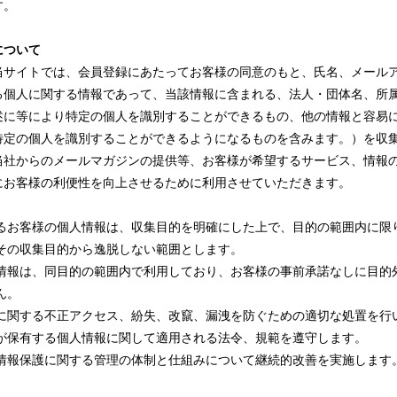
す。
について
当サイトでは、会員登録にあたってお客様の同意のもと、氏名、メール
る個人に関する情報であって、当該情報に含まれる、法人・団体名、所
述に等により特定の個人を識別することができるもの、他の情報と容易
特定の個人を識別することができるようになるものを含みます。）を収
当社からのメールマガジンの提供等、お客様が希望するサービス、情報
にお客様の利便性を向上させるために利用させていただきます。
るお客様の個人情報は、収集目的を明確にした上で、目的の範囲内に限
その収集目的から逸脱しない範囲とします。
情報は、同目的の範囲内で利用しており、お客様の事前承諾なしに目的
ん。
に関する不正アクセス、紛失、改竄、漏洩を防ぐための適切な処置を行
が保有する個人情報に関して適用される法令、規範を遵守します。
情報保護に関する管理の体制と仕組みについて継続的改善を実施します