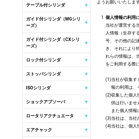
ようお願いいたしま
テーブル付シリンダ
個人情報の利用
ガイド付シリンダ（MGシリ
当社が運営する
ーズ）
人情報（生存す
ガイド付シリンダ（CXシリ
号、その他の記
ーズ）
き、それにより
れらの情報は、
ロック付シリンダ
をご利用する際
ストッパシリンダ
当社が収集す
報の利用は、
ISOシリンダ
収集した個人
ショックアブソーバ
供は行いませ
また個人情報
ロータリアクチュエータ
当社は、当社
当社は、個人
エアチャック