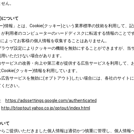
ません。
ー)について
ッキー)情報」とは、Cookie(クッキー)という業界標準の技術を利用して
トが利用者のコンピューターのハードディスクに転送する情報のことで
ッキー)によってお客様の個人情報を収集することはありません。
ブラウザ設定によりクッキーの機能を無効にすることができますが、当
利用いただけない場合があります。
のサービスの改善・向上や第三者が提供する広告サービスを利用して、
Cookie(クッキー)情報を利用しています。
る広告サービスを無効に(オプトアウト)したい場合には、各社のサイト
てください。
会社
https://adssettings.google.com/authenticated
社
http://btoptout.yahoo.co.jp/optout/index.html
ついて
からご提供いただきました個人情報は適切かつ慎重に管理し、個人情報