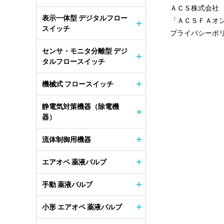
ＡＣＳ株式会社
表示一体型 デジタルフロー
「ＡＣＳＦＡオ
スイッチ
プライバシーポ
センサ・モニタ分離型 デジ
タルフロースイッチ
機械式 フロースイッチ
静電気対策機器（除電機
器）
流体制御用機器
エアオペ 薬液バルブ
手動 薬液バルブ
小形 エアオペ 薬液バルブ