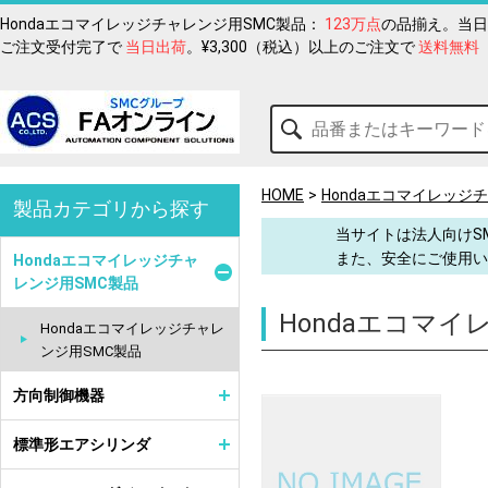
Hondaエコマイレッジチャレンジ用SMC製品：
123万点
の品揃え。当日
ご注文受付完了で
当日出荷
。¥3,300（税込）以上のご注文で
送料無料
HOME
Hondaエコマイレッジ
製品カテゴリから探す
当サイトは法人向けS
また、安全にご使用い
Hondaエコマイレッジチャ
レンジ用SMC製品
Hondaエコマ
Hondaエコマイレッジチャレ
ンジ用SMC製品
方向制御機器
標準形エアシリンダ