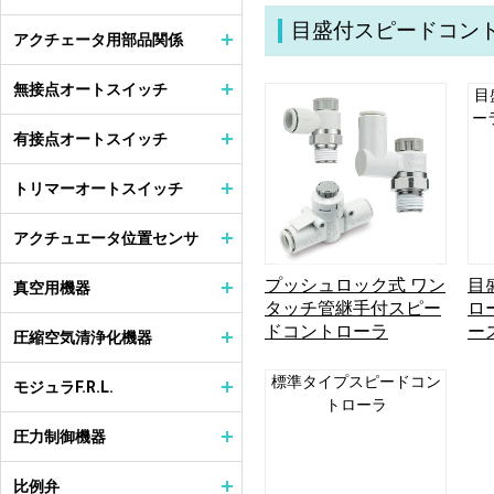
目盛付スピードコン
アクチェータ用部品関係
無接点オートスイッチ
目
ー
有接点オートスイッチ
トリマーオートスイッチ
アクチュエータ位置センサ
プッシュロック式 ワン
目
真空用機器
タッチ管継手付スピー
ロ
ドコントローラ
ー
圧縮空気清浄化機器
標準タイプスピードコン
モジュラF.R.L.
トローラ
圧力制御機器
比例弁