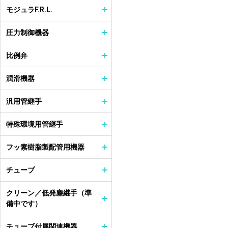
モジュラF.R.L.
圧力制御機器
比例弁
潤滑機器
汎用管継手
特殊環境用管継手
フッ素樹脂製配管用機器
チューブ
クリーン／低発塵継手（準
備中です）
チューブ付属関連機器