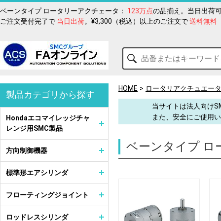
ベーンタイプ ロータリーアクチェータ：
123万点
の品揃え。当日出荷可
ご注文受付完了で
当日出荷
。¥3,300（税込）以上のご注文で
送料無料
HOME
ロータリアクチュエー
製品カテゴリから探す
当サイトは法人向けS
また、安全にご使用い
Hondaエコマイレッジチャ
レンジ用SMC製品
ベーンタイプ ロ
方向制御機器
標準形エアシリンダ
フローティングジョイント
ロッドレスシリンダ