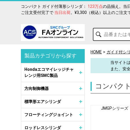
コンパクト ガイド付薄形シリンダ：
123万点
の品揃え。当日
ご注文受付完了で
当日出荷
。¥3,300（税込）以上のご注文
HOME
ガイド付シ
製品カテゴリから探す
当サイトは
また、安
Hondaエコマイレッジチャ
レンジ用SMC製品
コンパクト
方向制御機器
標準形エアシリンダ
JMGPシリーズ
フローティングジョイント
ロッドレスシリンダ