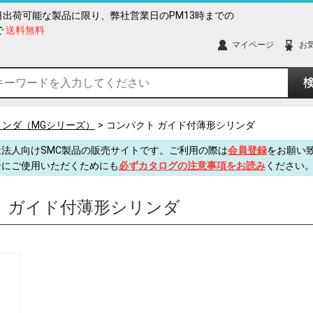
出荷可能な製品に限り、弊社営業日のPM13時までの
で
送料無料
マイページ
お
リンダ（MGシリーズ）
コンパクト ガイド付薄形シリンダ
法人向けSMC製品の販売サイトです。ご利用の際は
会員登録
をお願い
全にご使用いただくためにも
必ずカタログの注意事項をお読み
ください
 ガイド付薄形シリンダ