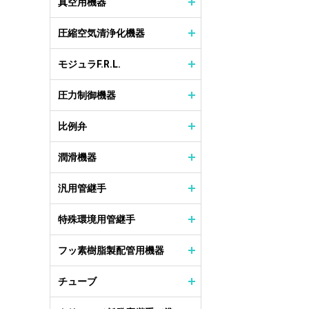
真空用機器
圧縮空気清浄化機器
モジュラF.R.L.
圧力制御機器
比例弁
潤滑機器
汎用管継手
特殊環境用管継手
フッ素樹脂製配管用機器
チューブ