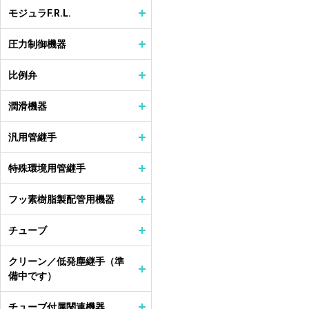
モジュラF.R.L.
圧力制御機器
比例弁
潤滑機器
汎用管継手
特殊環境用管継手
フッ素樹脂製配管用機器
チューブ
クリーン／低発塵継手（準
備中です）
チューブ付属関連機器