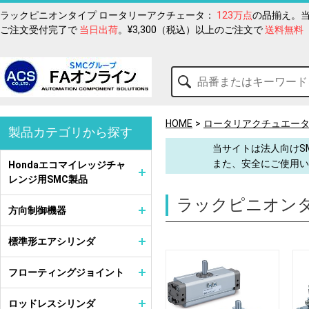
ラックピニオンタイプ ロータリーアクチェータ：
123万点
の品揃え。当
ご注文受付完了で
当日出荷
。¥3,300（税込）以上のご注文で
送料無料
HOME
ロータリアクチュエー
製品カテゴリから探す
当サイトは法人向けS
また、安全にご使用い
Hondaエコマイレッジチャ
レンジ用SMC製品
ラックピニオンタ
方向制御機器
標準形エアシリンダ
フローティングジョイント
ロッドレスシリンダ