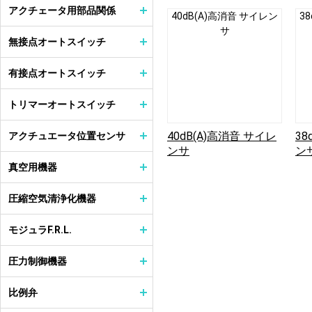
アクチェータ用部品関係
40dB(A)高消音 サイレン
3
サ
無接点オートスイッチ
有接点オートスイッチ
トリマーオートスイッチ
40dB(A)高消音 サイレ
38
アクチュエータ位置センサ
ンサ
ン
真空用機器
圧縮空気清浄化機器
モジュラF.R.L.
圧力制御機器
比例弁