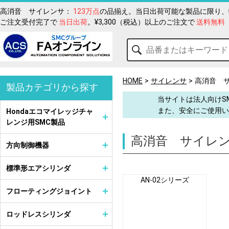
高消音 サイレンサ：
123万点
の品揃え。当日出荷可能な製品に限り、
ご注文受付完了で
当日出荷
。¥3,300（税込）以上のご注文で
送料無料
HOME
サイレンサ
高消音 
製品カテゴリから探す
当サイトは法人向けS
また、安全にご使用い
Hondaエコマイレッジチャ
レンジ用SMC製品
高消音 サイレ
方向制御機器
標準形エアシリンダ
AN-02シリーズ
フローティングジョイント
ロッドレスシリンダ