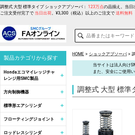
調整式 大型 標準タイプ ショックアブソーバ：
123万点
の品揃え。当日
ご注文受付完了で
当日出荷
。¥3,300（税込）以上のご注文で
送料無料
HOME
ショックアブソーバ
製品カテゴリから探す
当サイトは法人向けS
また、安全にご使用い
Hondaエコマイレッジチャ
レンジ用SMC製品
調整式 大型 標
方向制御機器
標準形エアシリンダ
フローティングジョイント
ロッドレスシリンダ