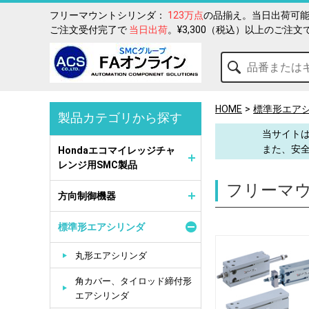
フリーマウントシリンダ：
123万点
の品揃え。当日出荷可能
ご注文受付完了で
当日出荷
。¥3,300（税込）以上のご注文
HOME
標準形エア
製品カテゴリから探す
当サイトは
また、安
Hondaエコマイレッジチャ
レンジ用SMC製品
フリーマ
方向制御機器
標準形エアシリンダ
丸形エアシリンダ
角カバー、タイロッド締付形
エアシリンダ