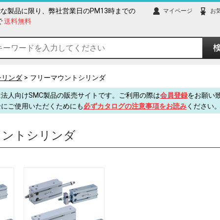
な製品に限り、弊社営業日のPM13時までの
マイページ
お
で
送料無料
シリンダ
フリーマウントシリンダ
法人向けSMC製品の販売サイトです。ご利用の際は
会員登録
をお願い
全にご使用いただくためにも
必ずカタログの注意事項をお読み
ください
ウントシリンダ