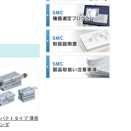
パクトタイプ 薄形
ンダ