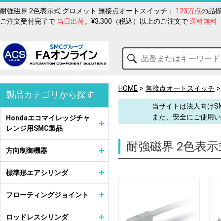
耐強磁界 2色表示式 グロメット 無接点オートスイッチ：
123万点
の品
ご注文受付完了で
当日出荷
。¥3,300（税込）以上のご注文で
送料無料
HOME
無接点オートスイッチ
製品カテゴリから探す
当サイトは法人向けS
また、安全にご使用い
Hondaエコマイレッジチャ
レンジ用SMC製品
耐強磁界 2色表
方向制御機器
標準形エアシリンダ
フローティングジョイント
ロッドレスシリンダ