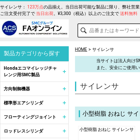
サイレンサ：
123万点
の品揃え。当日出荷可能な製品に限り、弊社営業日
ご注文受付完了で
当日出荷
。¥3,300（税込）以上のご注文で
送料無料
HOME
サイレンサ
製品カテゴリから探す
当サイトは法人向けS
また、安全にご使用い
Hondaエコマイレッジチャ
レンジ用SMC製品
サイレンサ
方向制御機器
標準形エアシリンダ
小型樹脂 おねじ サ
フローティングジョイント
小型樹脂 おねじ サイレンサ
ロッドレスシリンダ