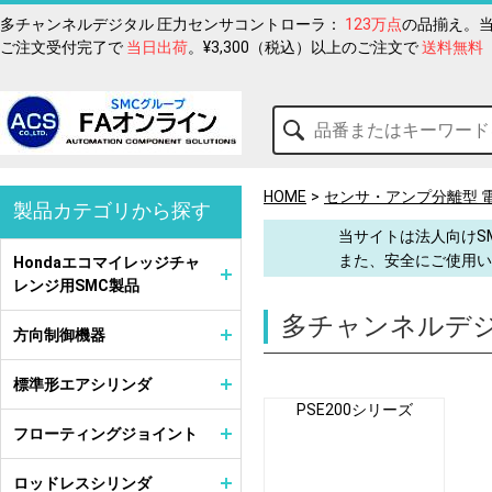
多チャンネルデジタル 圧力センサコントローラ：
123万点
の品揃え。当
ご注文受付完了で
当日出荷
。¥3,300（税込）以上のご注文で
送料無料
HOME
センサ・アンプ分離型 
製品カテゴリから探す
当サイトは法人向けS
また、安全にご使用い
Hondaエコマイレッジチャ
レンジ用SMC製品
多チャンネルデジ
方向制御機器
標準形エアシリンダ
PSE200シリーズ
フローティングジョイント
ロッドレスシリンダ