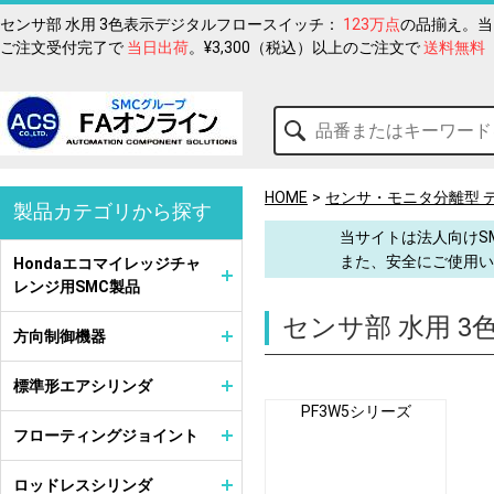
センサ部 水用 3色表示デジタルフロースイッチ：
123万点
の品揃え。当
ご注文受付完了で
当日出荷
。¥3,300（税込）以上のご注文で
送料無料
HOME
センサ・モニタ分離型 
製品カテゴリから探す
当サイトは法人向けS
また、安全にご使用い
Hondaエコマイレッジチャ
レンジ用SMC製品
センサ部 水用 
方向制御機器
標準形エアシリンダ
PF3W5シリーズ
フローティングジョイント
ロッドレスシリンダ