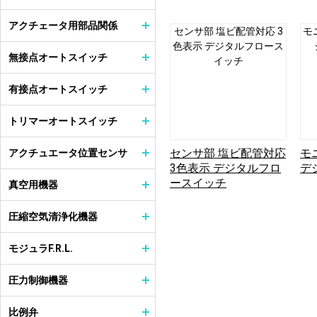
アクチェータ用部品関係
センサ部 塩ビ配管対応 3
モ
色表示 デジタルフロース
無接点オートスイッチ
イッチ
有接点オートスイッチ
トリマーオートスイッチ
センサ部 塩ビ配管対応
モ
アクチュエータ位置センサ
3色表示 デジタルフロ
デ
ースイッチ
真空用機器
圧縮空気清浄化機器
モジュラF.R.L.
圧力制御機器
比例弁