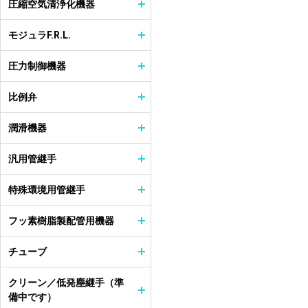
圧縮空気清浄化機器
モジュラF.R.L.
圧力制御機器
比例弁
潤滑機器
汎用管継手
特殊環境用管継手
フッ素樹脂製配管用機器
チューブ
クリーン／低発塵継手（準
備中です）