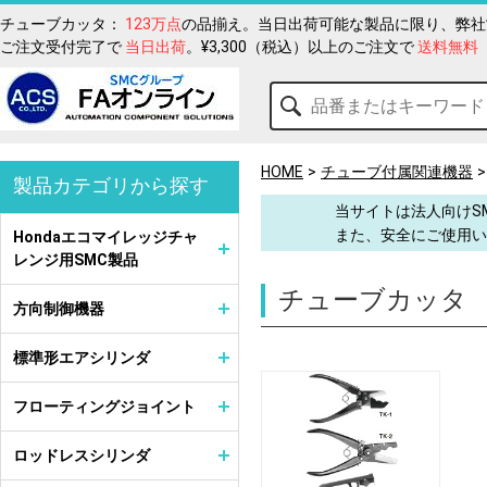
チューブカッタ：
123万点
の品揃え。当日出荷可能な製品に限り、弊社
ご注文受付完了で
当日出荷
。¥3,300（税込）以上のご注文で
送料無料
HOME
チューブ付属関連機器
製品カテゴリから探す
当サイトは法人向けS
また、安全にご使用い
Hondaエコマイレッジチャ
レンジ用SMC製品
チューブカッタ
方向制御機器
標準形エアシリンダ
フローティングジョイント
ロッドレスシリンダ