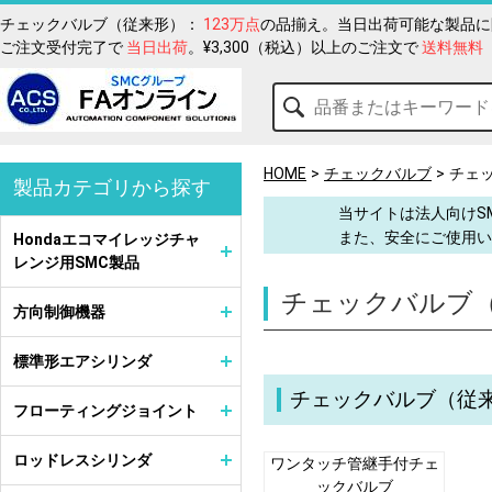
チェックバルブ（従来形）：
123万点
の品揃え。当日出荷可能な製品に
ご注文受付完了で
当日出荷
。¥3,300（税込）以上のご注文で
送料無料
HOME
チェックバルブ
チェ
製品カテゴリから探す
当サイトは法人向けS
また、安全にご使用い
Hondaエコマイレッジチャ
レンジ用SMC製品
チェックバルブ
方向制御機器
標準形エアシリンダ
チェックバルブ（従
フローティングジョイント
ロッドレスシリンダ
ワンタッチ管継手付チェ
ックバルブ