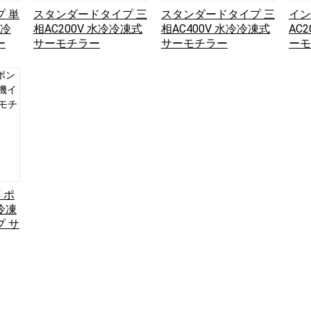
 単
スタンダードタイプ 三
スタンダードタイプ 三
イン
水冷
相AC200V 水冷冷凍式
相AC400V 水冷冷凍式
AC
ー
サーモチラー
サーモチラー
ーモ
ポン
機イ
モチ
 ポ
冷凍
 サ