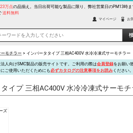
123万点
の品揃え。当日出荷可能な製品に限り、弊社営業日のPM13時ま
で
送料無料
マイページ
お
サーモチラー
インバータタイプ 三相AC400V 水冷冷凍式サーモチラー
法人向けSMC製品の販売サイトです。ご利用の際は
会員登録
をお願い
全にご使用いただくためにも
必ずカタログの注意事項をお読み
ください
タイプ 三相AC400V 水冷冷凍式サーモ
リーズ