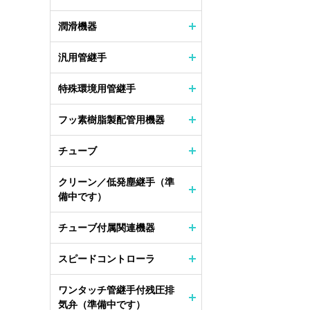
潤滑機器
汎用管継手
特殊環境用管継手
フッ素樹脂製配管用機器
チューブ
クリーン／低発塵継手（準
備中です）
チューブ付属関連機器
スピードコントローラ
ワンタッチ管継手付残圧排
気弁（準備中です）