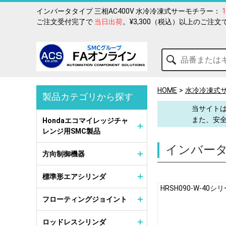
インバータタイプ 三相AC400V 水冷冷凍式サーモチラー：
ご注文受付完了で
当日出荷
。¥3,300（税込）以上のご注文
HOME
水冷冷凍式
製品カテゴリから探す
当サイトは
また、安
Hondaエコマイレッジチャ
レンジ用SMC製品
インバータ
方向制御機器
標準形エアシリンダ
HRSH090-W-40シ
フローティングジョイント
ロッドレスシリンダ