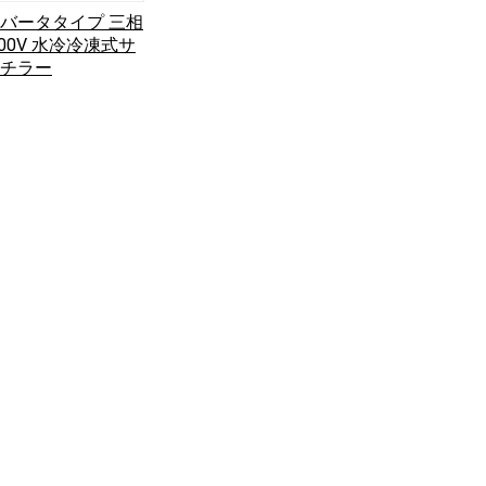
バータタイプ 三相
200V 水冷冷凍式サ
チラー