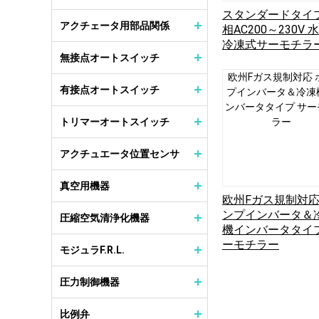
スタンダードタイプ
アクチェータ用部品関係
相AC200～230V 
冷凍式サーモチラ
無接点オートスイッチ
欧州Fガス規制対応 
有接点オートスイッチ
プインバータ＆冷凍
ンバータタイプ サー
トリマーオートスイッチ
ラー
アクチュエータ位置センサ
真空用機器
欧州Fガス規制対応
ンプインバータ＆
圧縮空気清浄化機器
機インバータタイプ
ーモチラー
モジュラF.R.L.
圧力制御機器
比例弁