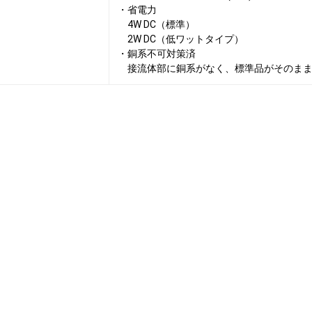
・省電力
4W DC（標準）
2W DC（低ワットタイプ）
・銅系不可対策済
接流体部に銅系がなく、標準品がそのまま