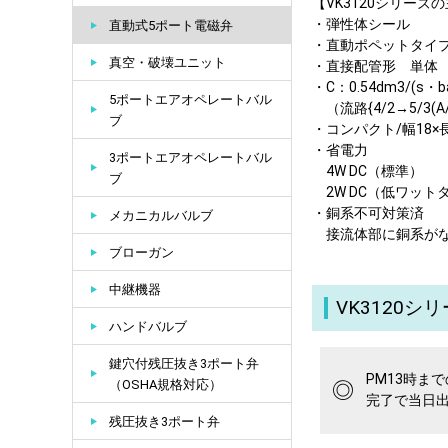
【VK3120シリーズ
・弾性体シール
直動式5ポート電磁弁
・直動ポペットタイ
真空・破壊ユニット
・直接配管形 単体
・C：0.54dm3/(s・ba
5ポートエアオペレートバル
（流路{4/2→5/3(A
ブ
・コンパクト/幅18×長
・省電力
3ポートエアオペレートバル
4W DC（標準）
ブ
2W DC（低ワット
・銅系不可対策済
メカニカルバルブ
接流体部に銅系がな
ブローガン
中継機器
VK3120シ
ハンドバルブ
鍵穴付残圧抜き3ポート弁
PM13時ま
（OSHA規格対応）
◎
完了で当日
残圧抜き3ポート弁