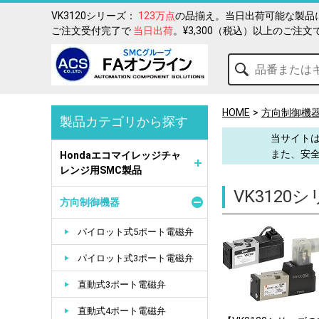
VK3120シリーズ：
123万点
の品揃え。当日出荷可能な製品に
ご注文受付完了で
当日出荷
。¥3,300（税込）以上のご注文
HOME
方向制御機
製品カテゴリから探す
当サイトは
また、安
Hondaエコマイレッジチャ
レンジ用SMC製品
VK3120
方向制御機器
パイロット式5ポート電磁弁
パイロット式3ポート電磁弁
直動式3ポート電磁弁
直動式4ポート電磁弁