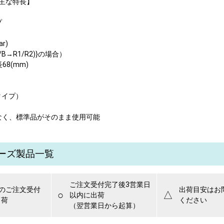
の主な特長】
プ
r)
/B→R1/R2)}の場合）
68(mm)
タイプ）
く、標準品がそのまま使用可能
リーズ製品一覧
ご注文受付完了後3営業日
でのご注文受付
出荷目安はお
○
△
以内に出荷
出荷
ください
（翌営業日から起算）