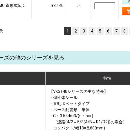
 SMC 直動式5ポ
¥8,140
△
示
1
2
3
4
5
6
7
8
シリーズの他のシリーズを見る
特性
【VK3140シリーズの主な特長】
・弾性体シール
・直動ポペットタイプ
・ベース配管形 単体
・C：0.54dm3/(s・bar)
（流路{4/2→5/3(A/B→R1/R2)}の場合）
・コンパクト/幅18×長68(mm)