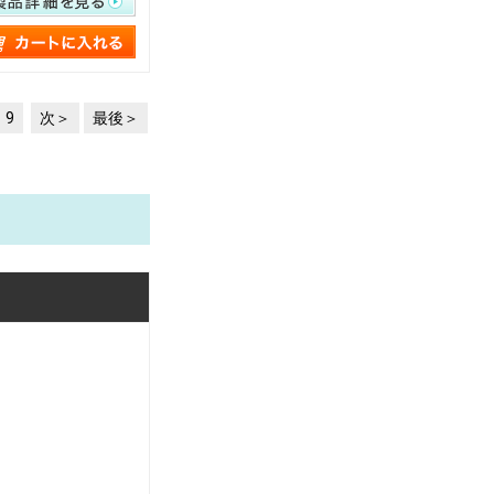
9
次
最後