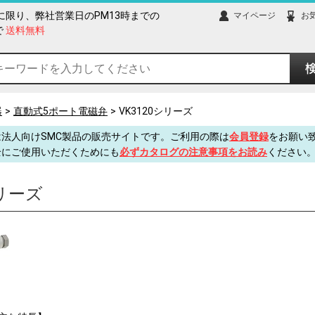
限り、弊社営業日のPM13時までの
マイページ
お
で
送料無料
器
直動式5ポート電磁弁
VK3120シリーズ
法人向けSMC製品の販売サイトです。ご利用の際は
会員登録
をお願い
全にご使用いただくためにも
必ずカタログの注意事項をお読み
ください
シリーズ