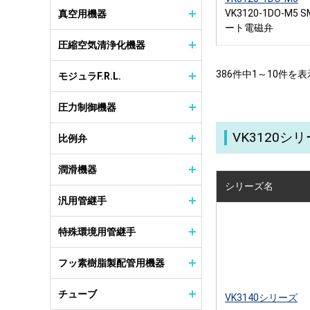
VK3120-1DO-M5
真空用機器
ート電磁弁
圧縮空気清浄化機器
386件中1～10件を表
モジュラF.R.L.
圧力制御機器
VK3120
比例弁
潤滑機器
シリーズ名
汎用管継手
特殊環境用管継手
フッ素樹脂製配管用機器
チューブ
VK3140シリーズ