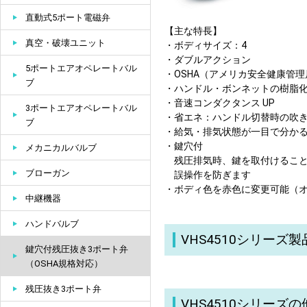
直動式5ポート電磁弁
【主な特長】
真空・破壊ユニット
・ボディサイズ：4
・ダブルアクション
5ポートエアオペレートバル
・OSHA（アメリカ安全健康管
ブ
・ハンドル・ボンネットの樹脂
・音速コンダクタンス UP
3ポートエアオペレートバル
・省エネ：ハンドル切替時の吹
ブ
・給気・排気状態が一目で分か
・鍵穴付
メカニカルバルブ
残圧排気時、鍵を取付けること
ブローガン
誤操作を防ぎます
・ボディ色を赤色に変更可能（オー
中継機器
ハンドバルブ
VHS4510シリーズ
鍵穴付残圧抜き3ポート弁
（OSHA規格対応）
残圧抜き3ポート弁
VHS4510シリーズ