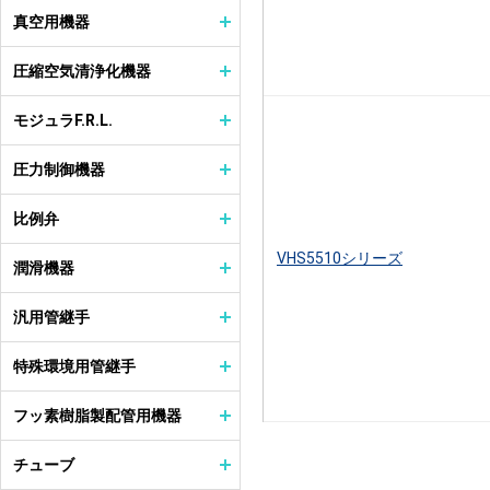
真空用機器
圧縮空気清浄化機器
モジュラF.R.L.
圧力制御機器
比例弁
VHS5510シリーズ
潤滑機器
汎用管継手
特殊環境用管継手
フッ素樹脂製配管用機器
チューブ