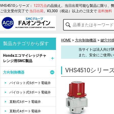
VHS4510シリーズ：
123万点
の品揃え。当日出荷可能な製品に限り、弊
ご注文受付完了で
当日出荷
。¥3,300（税込）以上のご注文で
送料無料
HOME
方向制御機器
鍵穴付残
製品カテゴリから探す
当サイトは法人向けS
また、安全にご使用い
Hondaエコマイレッジチャ
レンジ用SMC製品
VHS4510シリー
方向制御機器
パイロット式5ポート電磁弁
パイロット式3ポート電磁弁
直動式3ポート電磁弁
直動式4ポート電磁弁