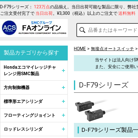
D-F79シリーズ：
123万点
の品揃え。当日出荷可能な製品に限り、弊社営
ご注文受付完了で
当日出荷
。¥3,300（税込）以上のご注文で
送料無料
HOME
無接点オートスイッチ
製品カテゴリから探す
当サイトは法人向けS
また、安全にご使用い
Hondaエコマイレッジチャ
レンジ用SMC製品
D-F79シリーズ
方向制御機器
標準形エアシリンダ
フローティングジョイント
D-F79シリーズ製品
ロッドレスシリンダ