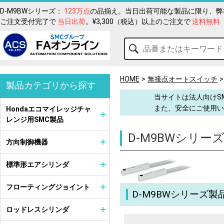
D-M9BWシリーズ：
123万点
の品揃え。当日出荷可能な製品に限り、弊
ご注文受付完了で
当日出荷
。¥3,300（税込）以上のご注文で
送料無料
HOME
無接点オートスイッチ
製品カテゴリから探す
当サイトは法人向けS
また、安全にご使用い
Hondaエコマイレッジチャ
レンジ用SMC製品
D-M9BWシリー
方向制御機器
標準形エアシリンダ
フローティングジョイント
D-M9BWシリーズ製
ロッドレスシリンダ