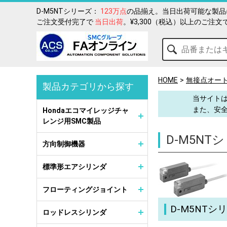
D-M5NTシリーズ：
123万点
の品揃え。当日出荷可能な製品
ご注文受付完了で
当日出荷
。¥3,300（税込）以上のご注文
HOME
無接点オー
製品カテゴリから探す
当サイトは
また、安
Hondaエコマイレッジチャ
レンジ用SMC製品
D-M5NT
方向制御機器
標準形エアシリンダ
フローティングジョイント
D-M5NT
ロッドレスシリンダ