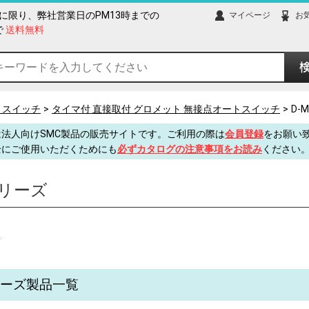
に限り、弊社営業日のPM13時までの
マイページ
お
で
送料無料
トスイッチ
タイマ付 直接取付 グロメット 無接点オートスイッチ
D-
法人向けSMC製品の販売サイトです。ご利用の際は
会員登録
をお願い
全にご使用いただくためにも
必ずカタログの注意事項をお読み
ください
シリーズ
シリーズ製品一覧