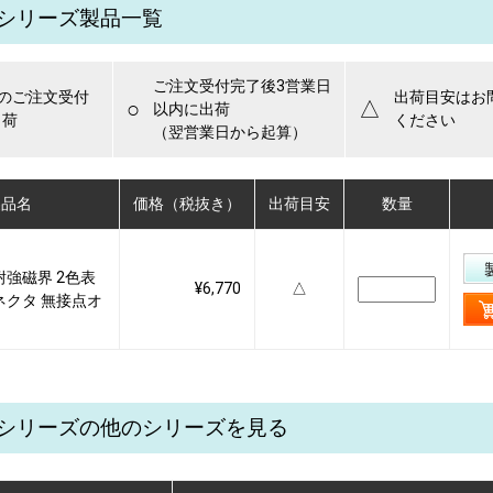
SCシリーズ製品一覧
ご注文受付完了後3営業日
でのご注文受付
出荷目安はお
○
△
以内に出荷
出荷
ください
（翌営業日から起算）
製品名
価格（税抜き）
出荷目安
数量
C 耐強磁界 2色表
¥6,770
△
ネクタ 無接点オ
ASCシリーズの他のシリーズを見る