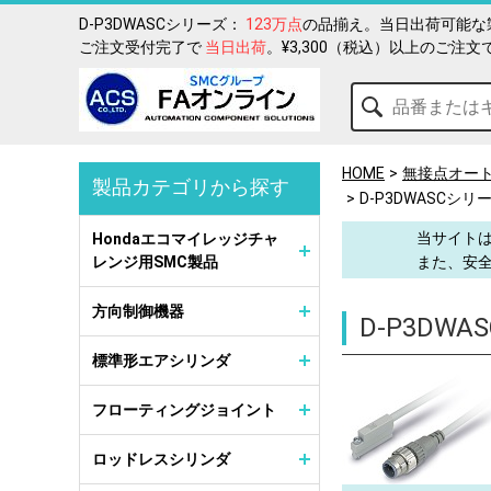
D-P3DWASCシリーズ：
123万点
の品揃え。当日出荷可能な
ご注文受付完了で
当日出荷
。¥3,300（税込）以上のご注文
HOME
無接点オー
製品カテゴリから探す
D-P3DWASCシリ
当サイトは
Hondaエコマイレッジチャ
レンジ用SMC製品
また、安
方向制御機器
D-P3DW
標準形エアシリンダ
フローティングジョイント
ロッドレスシリンダ