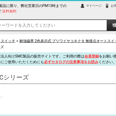
製品に限り、弊社営業日のPM13時までの
マイページ
お
で
送料無料
トスイッチ
耐強磁界 2色表示式 プリワイヤコネクタ 無接点オートスイ
ーズ
法人向けSMC製品の販売サイトです。ご利用の際は
会員登録
をお願い
全にご使用いただくためにも
必ずカタログの注意事項をお読み
ください
ASCシリーズ