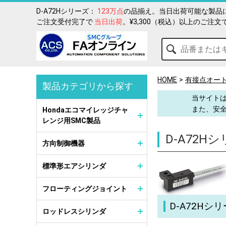
D-A72Hシリーズ：
123万点
の品揃え。当日出荷可能な製品に
ご注文受付完了で
当日出荷
。¥3,300（税込）以上のご注文
HOME
有接点オー
製品カテゴリから探す
当サイトは
また、安
Hondaエコマイレッジチャ
レンジ用SMC製品
D-A72H
方向制御機器
標準形エアシリンダ
フローティングジョイント
D-A72Hシ
ロッドレスシリンダ