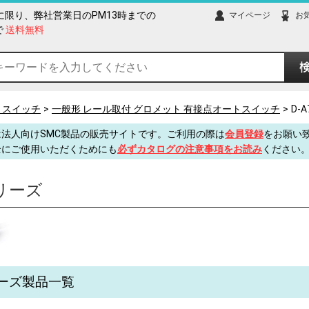
限り、弊社営業日のPM13時までの
マイページ
お
で
送料無料
トスイッチ
一般形 レール取付 グロメット 有接点オートスイッチ
D-
法人向けSMC製品の販売サイトです。ご利用の際は
会員登録
をお願い
全にご使用いただくためにも
必ずカタログの注意事項をお読み
ください
シリーズ
リーズ製品一覧