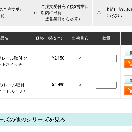
ご注文受付完了後3営業日
でのご注文受付
出荷目安はお
○
△
以内に出荷
出荷
ください
（翌営業日から起算）
製品名
価格（税抜き）
出荷目安
数量
般形 レール取付 グ
¥2,150
○
ートスイッチ
一般形 レール取付
¥2,480
○
オートスイッチ
シリーズの他のシリーズを見る