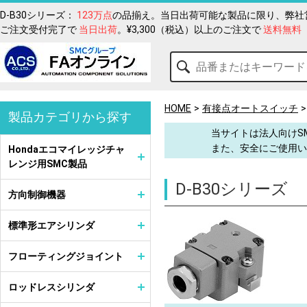
D-B30シリーズ：
123万点
の品揃え。当日出荷可能な製品に限り、弊社営
ご注文受付完了で
当日出荷
。¥3,300（税込）以上のご注文で
送料無料
HOME
有接点オートスイッチ
製品カテゴリから探す
当サイトは法人向けS
また、安全にご使用い
Hondaエコマイレッジチャ
レンジ用SMC製品
D-B30シリーズ
方向制御機器
標準形エアシリンダ
フローティングジョイント
ロッドレスシリンダ