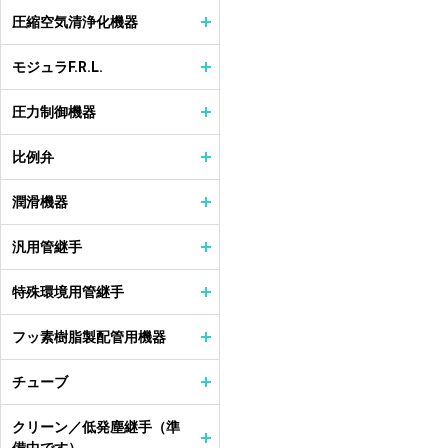
圧縮空気清浄化機器
モジュラF.R.L.
圧力制御機器
比例弁
潤滑機器
汎用管継手
特殊環境用管継手
フッ素樹脂製配管用機器
チューブ
クリーン／低発塵継手（準