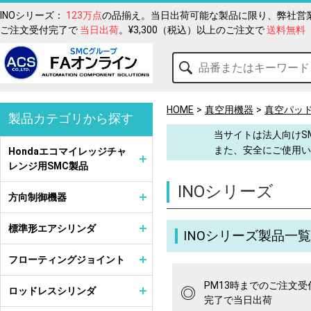
INOシリーズ：
123万点
の品揃え。当日出荷可能な製品に限り、弊社営業
ご注文受付完了で
当日出荷
。¥3,300（税込）以上のご注文で
送料無料
HOME
真空用機器
真空パッ
製品カテゴリから探す
当サイトは法人向けS
また、安全にご使用い
Hondaエコマイレッジチャ
レンジ用SMC製品
INOシリーズ
方向制御機器
標準形エアシリンダ
INOシリーズ製品一覧
フローティングジョイント
PM13時までのご注文受
◎
ロッドレスシリンダ
完了で当日出荷