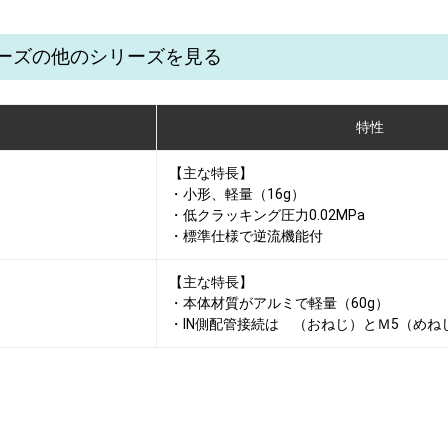
シリーズの他のシリーズを見る
特性
【主な特長】
・小形、軽量（16g）
・低クラッキング圧力0.02MPa
・標準仕様で逆流機能付
【主な特長】
・本体材質がアルミで軽量（60g）
・IN側配管接続は （おねじ）とＭ5（めね