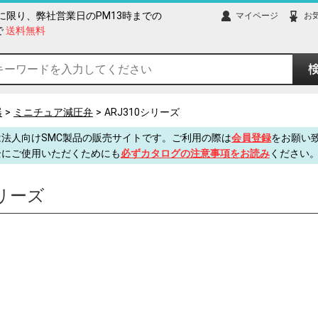
に限り、弊社営業日のPM13時までの
マイページ
お
で
送料無料
器
ミニチュア減圧弁
ARJ310シリーズ
法人向けSMC製品の販売サイトです。ご利用の際は
会員登録
をお願い
全にご使用いただくためにも
必ずカタログの注意事項をお読み
ください
シリーズ