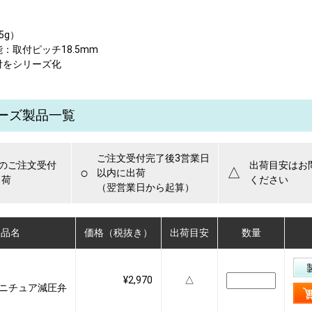
5g）
：取付ピッチ18.5mm
付をシリーズ化
リーズ製品一覧
ご注文受付完了後3営業日
でのご注文受付
出荷目安はお
○
△
以内に出荷
出荷
ください
（翌営業日から起算）
製品名
価格（税抜き）
出荷目安
数量
¥2,970
△
C ミニチュア減圧弁