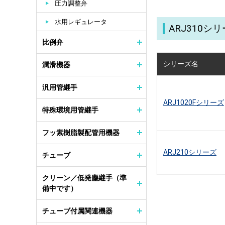
圧力調整弁
水用レギュレータ
ARJ310
比例弁
シリーズ名
潤滑機器
汎用管継手
ARJ1020Fシリーズ
特殊環境用管継手
フッ素樹脂製配管用機器
ARJ210シリーズ
チューブ
クリーン／低発塵継手（準
備中です）
チューブ付属関連機器