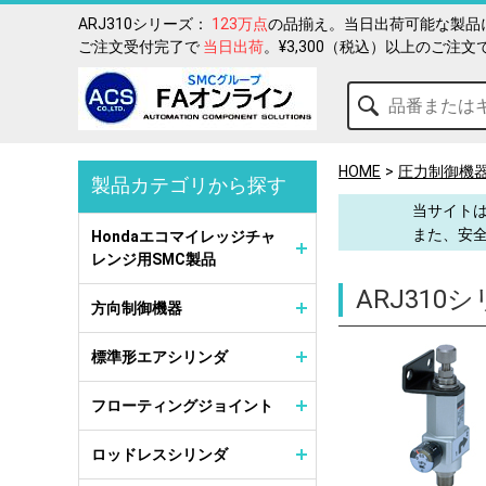
ARJ310シリーズ：
123万点
の品揃え。当日出荷可能な製品
ご注文受付完了で
当日出荷
。¥3,300（税込）以上のご注文
HOME
圧力制御機
製品カテゴリから探す
当サイトは
また、安
Hondaエコマイレッジチャ
レンジ用SMC製品
ARJ310
方向制御機器
標準形エアシリンダ
フローティングジョイント
ロッドレスシリンダ