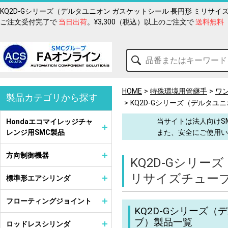
KQ2D-Gシリーズ（デルタユニオン ガスケットシール 長円形 ミリサ
ご注文受付完了で
当日出荷
。¥3,300（税込）以上のご注文で
送料無料
HOME
特殊環境用管継手
ワ
製品カテゴリから探す
KQ2D-Gシリーズ（デルタユ
当サイトは法人向けS
Hondaエコマイレッジチャ
レンジ用SMC製品
また、安全にご使用い
方向制御機器
KQ2D-Gシリー
リサイズチュー
標準形エアシリンダ
フローティングジョイント
KQ2D-Gシリーズ
ブ）製品一覧
ロッドレスシリンダ