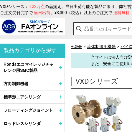
VXDシリーズ：
123万点
の品揃え。当日出荷可能な製品に限り、弊社営業
ご注文受付完了で
当日出荷
。¥3,300（税込）以上のご注文で
送料無料
HOME
流体制御用機器
パイ
製品カテゴリから探す
当サイトは法人向けS
また、安全にご使用い
Hondaエコマイレッジチャ
レンジ用SMC製品
VXDシリーズ
方向制御機器
標準形エアシリンダ
フローティングジョイント
ロッドレスシリンダ