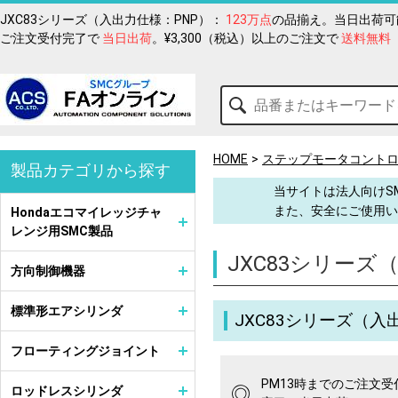
JXC83シリーズ（入出力仕様：PNP）：
123万点
の品揃え。当日出荷可
ご注文受付完了で
当日出荷
。¥3,300（税込）以上のご注文で
送料無料
HOME
ステップモータコント
製品カテゴリから探す
当サイトは法人向けS
また、安全にご使用い
Hondaエコマイレッジチャ
レンジ用SMC製品
JXC83シリーズ
方向制御機器
標準形エアシリンダ
JXC83シリーズ（入
フローティングジョイント
PM13時までのご注文受
◎
ロッドレスシリンダ