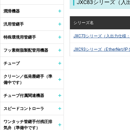
JXC83シリーズ（
潤滑機器
シリーズ名
汎用管継手
JXC73シリーズ（入出力仕様：
特殊環境用管継手
JXC93シリーズ（EtherNet/
フッ素樹脂製配管用機器
チューブ
クリーン／低発塵継手（準
備中です）
チューブ付属関連機器
スピードコントローラ
ワンタッチ管継手付残圧排
気弁（準備中です）