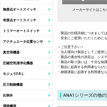
無接点オートスイッチ
メーカーサイトはこち
有接点オートスイッチ
トリマーオートスイッチ
・製品の仕様詳細につきまして
・安全にご使用いただくために
アクチュエータ位置センサ
＜ご注意下さい＞
・法人様向け製品としてご提供
真空用機器
・製品の適合性の決定は、シス
・製品の取り扱いは、十分な知
圧縮空気清浄化機器
・製品に起因する利用者ならび
・納期遅延に起因する利用者な
モジュラF.R.L.
圧力制御機器
ANA1シリーズの他
比例弁
潤滑機器