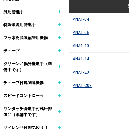
汎用管継手
ANA1-04
特殊環境用管継手
ANA1-06
フッ素樹脂製配管用機器
ANA1-10
チューブ
ANA1-14
クリーン／低発塵継手（準
備中です）
ANA1-20
チューブ付属関連機器
ANA1-C08
スピードコントローラ
ワンタッチ管継手付残圧排
気弁（準備中です）
サイレンサ付排気絞り弁