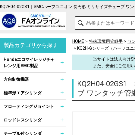
KQ2H04-02GS1｜SMCハーフユニオン 長円形 ミリサイズチューブ 
HOME
特殊環境用管継手
ワ
製品カテゴリから探す
KQ2H-Gシリーズ（ハーフユ
当サイトは法人向けS
Hondaエコマイレッジチャ
レンジ用SMC製品
また、安全にご使用い
方向制御機器
KQ2H04-02GS1
ブ ワンタッチ管
標準形エアシリンダ
フローティングジョイント
ロッドレスシリンダ
テーブル付シリンダ