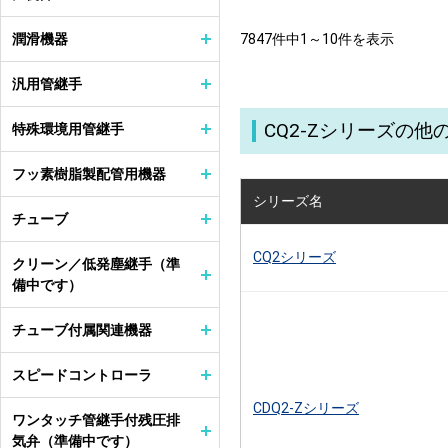
潤滑機器
7847件中1～10件を表示
汎用管継手
CQ2-Zシリーズの
特殊環境用管継手
フッ素樹脂製配管用機器
シリーズ名
チューブ
CQ2シリーズ
クリーン／低発塵継手（準
備中です）
チューブ付属関連機器
スピードコントローラ
CDQ2-Zシリーズ
ワンタッチ管継手付残圧排
気弁（準備中です）