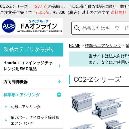
CQ2-Zシリーズ：
123万点
の品揃え。当日出荷可能な製品に限り、弊社営
ご注文受付完了で
当日出荷
。¥3,300（税込）以上のご注文で
送料無料
HOME
標準形エアシリンダ
製品カテゴリから探す
当サイトは法人向けS
また、安全にご使用い
Hondaエコマイレッジチャ
レンジ用SMC製品
CQ2-Zシリーズ
方向制御機器
標準形エアシリンダ
丸形エアシリンダ
角カバー、タイロッド締付形
エアシリンダ