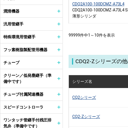
CDQ2A100-100DCMZ-A73L4
CDQ2A100-100DCMZ-A73L4 
潤滑機器
薄形シリンダ
汎用管継手
99999件中1～10件を表示
特殊環境用管継手
フッ素樹脂製配管用機器
CDQ2-Zシリーズの
チューブ
クリーン／低発塵継手（準
備中です）
シリーズ名
チューブ付属関連機器
CQ2シリーズ
スピードコントローラ
CQ2-Zシリーズ
ワンタッチ管継手付残圧排
気弁（準備中です）