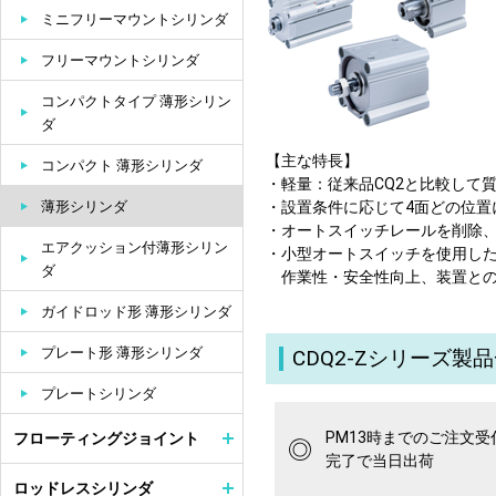
ミニフリーマウントシリンダ
フリーマウントシリンダ
コンパクトタイプ 薄形シリン
ダ
【主な特長】
コンパクト 薄形シリンダ
・軽量：従来品CQ2と比較して質
薄形シリンダ
・設置条件に応じて4面どの位置
・オートスイッチレールを削除、
エアクッション付薄形シリン
・小型オートスイッチを使用し
ダ
作業性・安全性向上、装置との
ガイドロッド形 薄形シリンダ
プレート形 薄形シリンダ
CDQ2-Zシリーズ製
プレートシリンダ
PM13時までのご注文受
フローティングジョイント
◎
完了で当日出荷
ロッドレスシリンダ