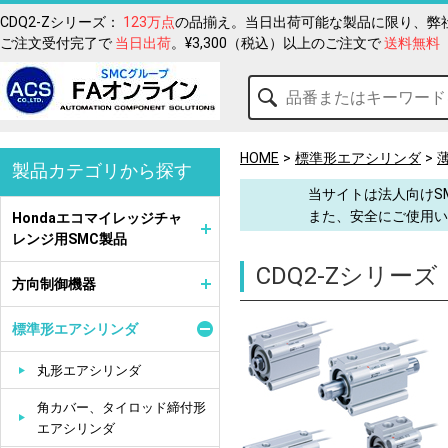
CDQ2-Zシリーズ：
123万点
の品揃え。当日出荷可能な製品に限り、弊社
ご注文受付完了で
当日出荷
。¥3,300（税込）以上のご注文で
送料無料
HOME
標準形エアシリンダ
製品カテゴリから探す
当サイトは法人向けS
また、安全にご使用い
Hondaエコマイレッジチャ
レンジ用SMC製品
CDQ2-Zシリーズ
方向制御機器
標準形エアシリンダ
丸形エアシリンダ
角カバー、タイロッド締付形
エアシリンダ