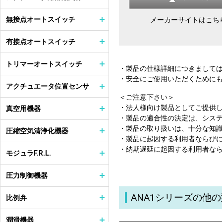
無接点オートスイッチ
メーカーサイトはこち
有接点オートスイッチ
トリマーオートスイッチ
・製品の仕様詳細につきまして
・安全にご使用いただくために
アクチュエータ位置センサ
＜ご注意下さい＞
・法人様向け製品としてご提供
真空用機器
・製品の適合性の決定は、シス
・製品の取り扱いは、十分な知
圧縮空気清浄化機器
・製品に起因する利用者ならび
・納期遅延に起因する利用者な
モジュラF.R.L.
圧力制御機器
ANA1シリーズの他
比例弁
潤滑機器