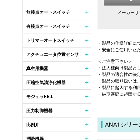
無接点オートスイッチ
メーカーサ
有接点オートスイッチ
トリマーオートスイッチ
・製品の仕様詳細に
・安全にご使用いた
アクチュエータ位置センサ
＜ご注意下さい＞
・法人様向け製品と
真空用機器
・製品の適合性の決
・製品の取り扱いは
圧縮空気清浄化機器
・製品に起因する利
・納期遅延に起因す
モジュラF.R.L.
圧力制御機器
ANA1シリ
比例弁
潤滑機器