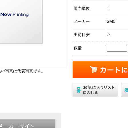
販売単位
1
メーカー
SMC
出荷目安
△
数量
品の写真は代表写真です。