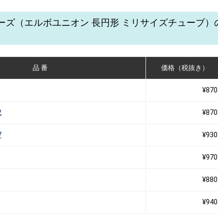
シリーズ（エルボユニオン 長円形 ミリサイズチューブ
品 番
価格（税抜き）
¥870
2
¥870
7
¥930
¥970
¥880
¥940