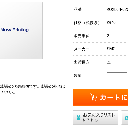
品番
KQ2L04-02
価格（税抜き）
¥940
販売単位
2
メーカー
SMC
出荷目安
△
数量
は製品の代表画像です。製品の外形は
ください。