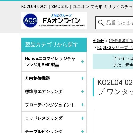
KQ2L04-02G1｜SMCエルボユニオン 長円形 ミリサイ
HOME
特殊環境用
製品カテゴリから探す
KQ2L-Gシリー
当サイトは
Hondaエコマイレッジチャ
レンジ用SMC製品
また、安
方向制御機器
KQ2L04-0
ブ ワンタ
標準形エアシリンダ
フローティングジョイント
ロッドレスシリンダ
テーブル付シリンダ