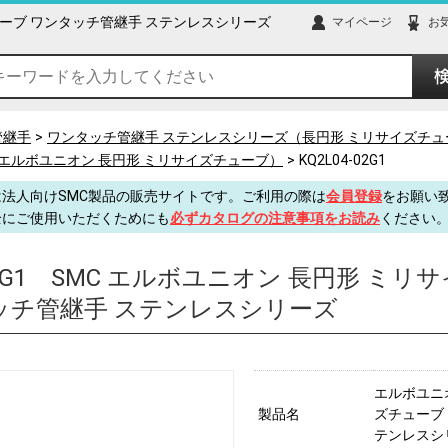
ズチューブ ワンタッチ管継手 ステンレスシリーズ
マイページ
お
管継手
ワンタッチ管継手 ステンレスシリーズ（長円形 ミリサイズチュ
ズ（エルボユニオン 長円形 ミリサイズチューブ）
KQ2L04-02G1
法人向けSMC製品の販売サイトです。ご利用の際は
会員登録
をお願い
全にご使用いただくためにも
必ずカタログの注意事項をお読み
ください
2G1
SMC エルボユニオン 長円形 ミリ
ッチ管継手 ステンレスシリーズ
エルボユニ
製品名
ズチューブ
テンレスシ