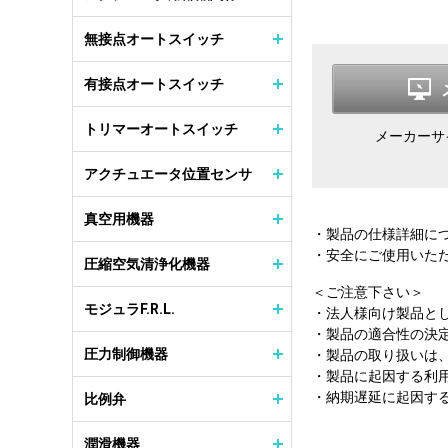
無接点オートスイッチ
有接点オートスイッチ
トリマーオートスイッチ
メーカーサ
アクチュエータ位置センサ
真空用機器
・製品の仕様詳細に
・安全にご使用いた
圧縮空気清浄化機器
＜ご注意下さい＞
モジュラF.R.L.
・法人様向け製品と
・製品の適合性の決
圧力制御機器
・製品の取り扱いは
・製品に起因する利
・納期遅延に起因す
比例弁
潤滑機器