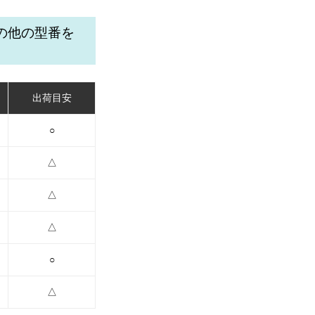
）の他の型番を
出荷目安
○
△
△
△
○
△