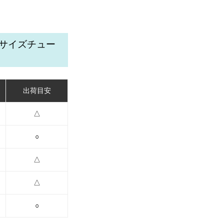
リサイズチュー
出荷目安
△
○
△
△
○