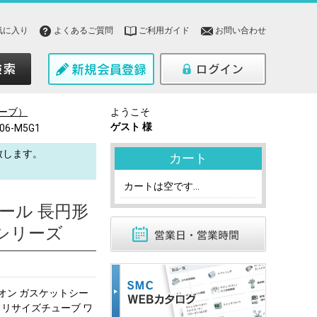
気に入り
よくあるご質問
ご利用ガイド
お問い合わせ
ーブ）
ようこそ
ゲスト 様
06-M5G1
致します。
カート
。
カートは空です...
ール 長円形
シリーズ
オン ガスケットシー
ミリサイズチューブ ワ