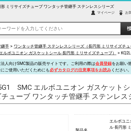
 長円形 ミリサイズチューブ ワンタッチ管継手 ステンレスシリーズ
マイページ
お
管継手
ワンタッチ管継手 ステンレスシリーズ（長円形 ミリサイズチュ
ズ（エルボユニオン ガスケットシール 長円形 ミリサイズチューブ）
KQ2L
法人向けSMC製品の販売サイトです。ご利用の際は
会員登録
をお願い
全にご使用いただくためにも
必ずカタログの注意事項をお読み
ください
5G1
SMC エルボユニオン ガスケットシ
チューブ ワンタッチ管継手 ステンレス
エルボユニ
ル 長円形 
製品名