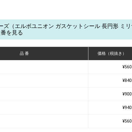
シリーズ（エルボユニオン ガスケットシール 長円形 ミ
型番を見る
品 番
価格（税抜き）
¥560
¥840
¥900
¥940
¥560