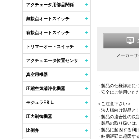
アクチェータ用部品関係
無接点オートスイッチ
有接点オートスイッチ
トリマーオートスイッチ
メーカーサ
アクチュエータ位置センサ
真空用機器
・製品の仕様詳細に
圧縮空気清浄化機器
・安全にご使用いた
モジュラF.R.L.
＜ご注意下さい＞
・法人様向け製品と
圧力制御機器
・製品の適合性の決
・製品の取り扱いは
・製品に起因する利
比例弁
・納期遅延に起因す