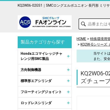
KQ2W06-02GS1｜SMCロングエルボユニオン 長円形 
HOME
特殊環境用
製品カテゴリから探す
KQ2W-Gシリー
当サイトは
Hondaエコマイレッジチャ
レンジ用SMC製品
また、安
方向制御機器
KQ2W06-0
ズチューブ
標準形エアシリンダ
フローティングジョイント
ロッドレスシリンダ