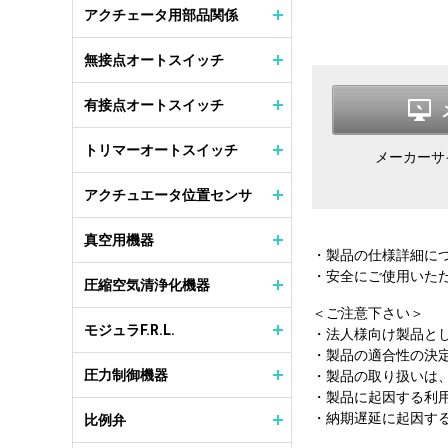
アクチェータ用部品関係
無接点オートスイッチ
有接点オートスイッチ
トリマーオートスイッチ
メーカーサ
アクチュエータ位置センサ
真空用機器
・製品の仕様詳細に
・安全にご使用いた
圧縮空気清浄化機器
＜ご注意下さい＞
モジュラF.R.L.
・法人様向け製品と
・製品の適合性の決
圧力制御機器
・製品の取り扱いは
・製品に起因する利
・納期遅延に起因す
比例弁