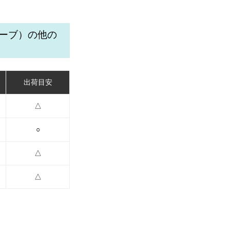
ューブ）の他の
出荷目安
△
○
△
△