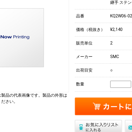
継手 ステ
品番
KQ2W06-0
価格（税抜き）
¥2,140
販売単位
2
メーカー
SMC
出荷目安
○
数量
は製品の代表画像です。製品の外形は
ください。