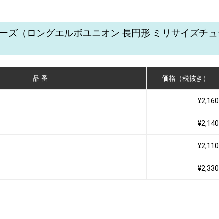
シリーズ（ロングエルボユニオン 長円形 ミリサイズチ
品 番
価格（税抜き）
¥2,160
¥2,140
¥2,110
¥2,330