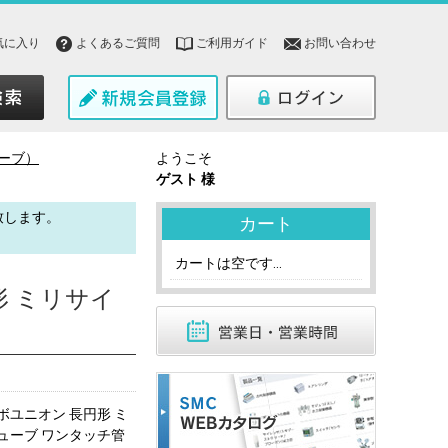
気に入り
よくあるご質問
ご利用ガイド
お問い合わせ
ーブ）
ようこそ
ゲスト 様
致します。
カート
。
カートは空です...
形 ミリサイ
ボユニオン 長円形 ミ
ューブ ワンタッチ管