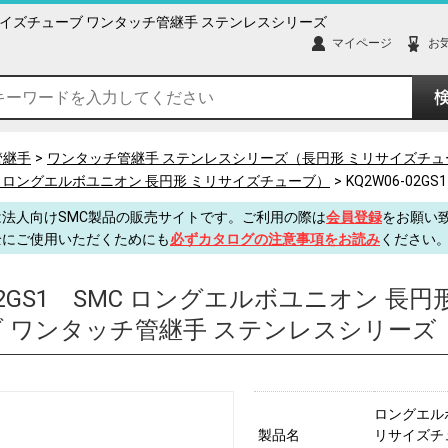
ミリサイズチューブ ワンタッチ管継手 ステンレスシリーズ
マイページ
お
管継手
ワンタッチ管継手 ステンレスシリーズ（長円形 ミリサイズチュ
ズ（ロングエルボユニオン 長円形 ミリサイズチューブ）
KQ2W06-02GS1
法人向けSMC製品の販売サイトです。ご利用の際は
会員登録
をお願い
全にご使用いただくためにも
必ずカタログの注意事項をお読み
ください
2GS1
SMC ロングエルボユニオン 長円
 ワンタッチ管継手 ステンレスシリーズ
ロングエル
製品名
リサイズチ