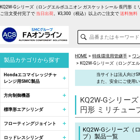
KQ2W-Gシリーズ（ロングエルボユニオン ガスケットシール 長円形 
ご注文受付完了で
当日出荷
。¥3,300（税込）以上のご注文で
送料無料
HOME
特殊環境用管継手
ワ
製品カテゴリから探す
KQ2W-Gシリーズ（ロングエ
当サイトは法人向けS
Hondaエコマイレッジチャ
レンジ用SMC製品
また、安全にご使用い
方向制御機器
KQ2W-Gシリ
円形 ミリチュー
標準形エアシリンダ
フローティングジョイント
KQ2W-Gシリーズ
ブ）製品一覧
ロッドレスシリンダ