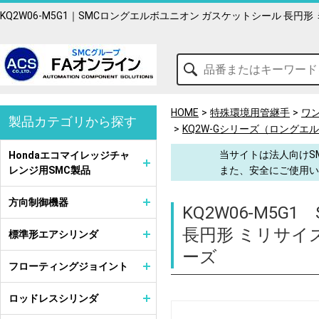
KQ2W06-M5G1｜SMCロングエルボユニオン ガスケットシール 長
HOME
特殊環境用管継手
ワ
製品カテゴリから探す
KQ2W-Gシリーズ（ロングエ
当サイトは法人向けS
Hondaエコマイレッジチャ
レンジ用SMC製品
また、安全にご使用い
方向制御機器
KQ2W06-M5G1
長円形 ミリサイ
標準形エアシリンダ
ーズ
フローティングジョイント
ロッドレスシリンダ