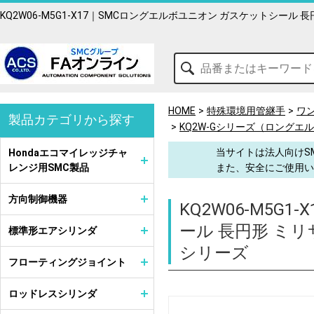
KQ2W06-M5G1-X17｜SMCロングエルボユニオン ガスケットシー
HOME
特殊環境用管継手
ワ
製品カテゴリから探す
KQ2W-Gシリーズ（ロングエ
当サイトは法人向けS
Hondaエコマイレッジチャ
レンジ用SMC製品
また、安全にご使用い
方向制御機器
KQ2W06-M5G1-X
ール 長円形 ミ
標準形エアシリンダ
シリーズ
フローティングジョイント
ロッドレスシリンダ